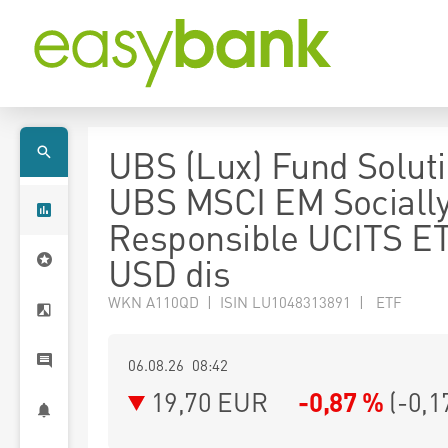
UBS (Lux) Fund Soluti
UBS MSCI EM Sociall
Responsible UCITS E
USD dis
WKN A110QD | ISIN LU1048313891 | ETF
06.08.26 08:42
19,70
EUR
-0,87 %
(
-0,1