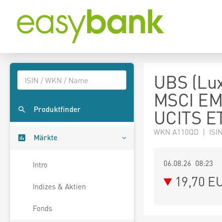
UBS (Lux
MSCI EM 
Produktfinder
UCITS E
WKN A110QD | ISI
Märkte
06.08.26 08:23
Intro
19,70
E
Indizes & Aktien
Fonds