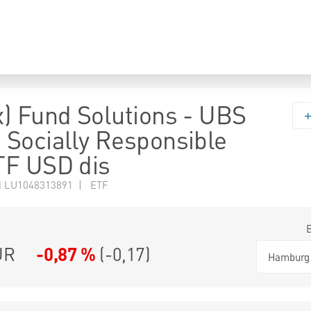
) Fund Solutions - UBS
Socially Responsible
TF USD dis
N LU1048313891 | ETF
UR
-0,87 %
(
-0,17
)
Hamburg