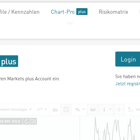
file / Kennzahlen
Chart-Pro
Risikomatrix
Login
Sie haben n
hren Markets plus Account ein.
Jetzt regist