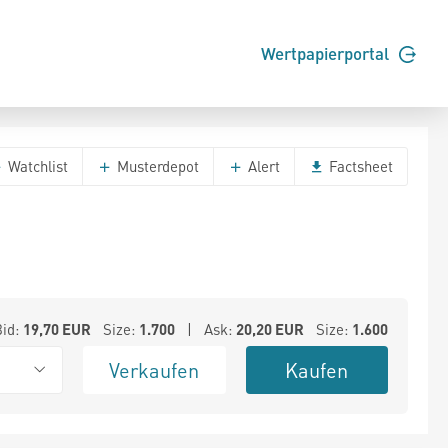
Wertpapierportal
Watchlist
Musterdepot
Alert
Factsheet
Bid:
19,70
EUR
Size:
1.700
| Ask:
20,20
EUR
Size:
1.600
Verkaufen
Kaufen