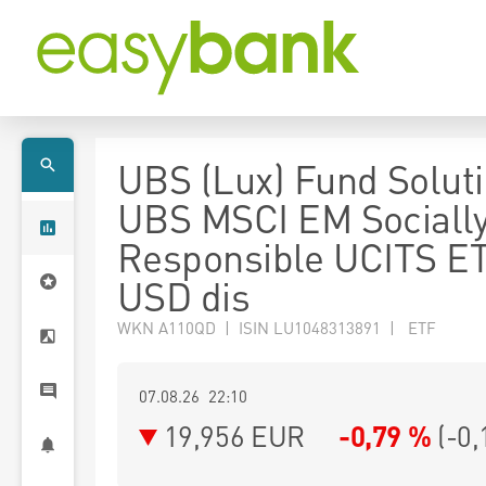
UBS (Lux) Fund Soluti
UBS MSCI EM Sociall
Responsible UCITS E
USD dis
WKN A110QD | ISIN LU1048313891 | ETF
07.08.26 22:10
19,956
EUR
-0,79 %
(
-0,