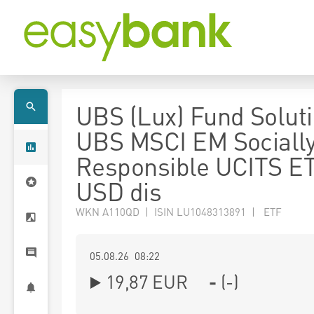
UBS (Lux) Fund Soluti
UBS MSCI EM Sociall
Responsible UCITS E
USD dis
WKN A110QD | ISIN LU1048313891 | ETF
05.08.26 08:22
19,87
EUR
-
(
-
)