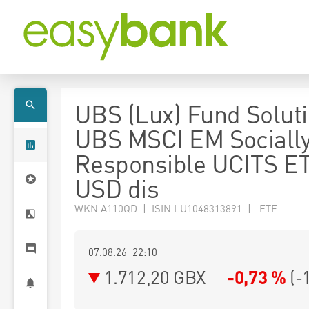
UBS (Lux) Fund Soluti
UBS MSCI EM Sociall
Responsible UCITS E
USD dis
WKN A110QD | ISIN LU1048313891 | ETF
07.08.26 22:10
1.712,20
GBX
-0,73 %
(
-