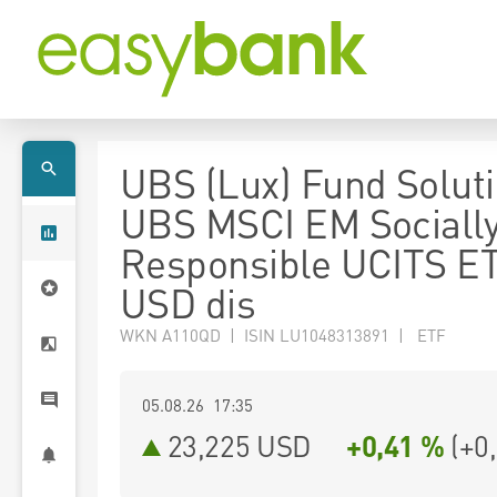
UBS (Lux) Fund Soluti
UBS MSCI EM Sociall
Responsible UCITS E
USD dis
WKN A110QD | ISIN LU1048313891 | ETF
05.08.26 17:35
23,225
USD
+0,41 %
(
+0