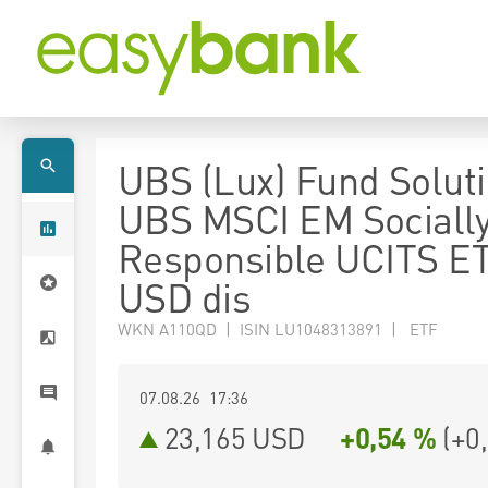
UBS (Lux) Fund Soluti
UBS MSCI EM Sociall
Responsible UCITS E
USD dis
WKN A110QD | ISIN LU1048313891 | ETF
07.08.26 17:36
23,165
USD
+0,54 %
(
+0