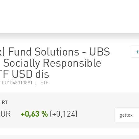
) Fund Solutions - UBS
Socially Responsible
TF USD dis
N LU1048313891 | ETF
7
RT
UR
+0,63 %
(
+0,124
)
gettex