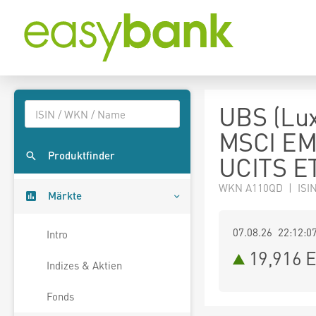
UBS (Lux
MSCI EM 
Produktfinder
UCITS E
WKN A110QD | ISI
Märkte
07.08.26 22:12:0
Intro
19,916
E
Indizes & Aktien
Fonds