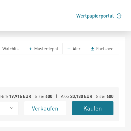
Wertpapierportal
Watchlist
Musterdepot
Alert
Factsheet
Bid:
19,916
EUR
Size:
600
| Ask:
20,180
EUR
Size:
600
Verkaufen
Kaufen