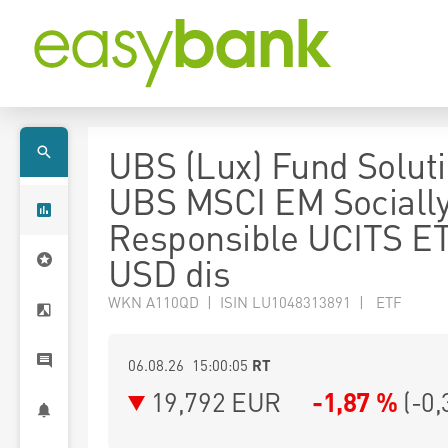
UBS (Lux) Fund Soluti
UBS MSCI EM Sociall
Responsible UCITS E
USD dis
WKN A110QD | ISIN LU1048313891 | ETF
06.08.26 15:00:05
RT
19,792
EUR
-1,87 %
(
-0,