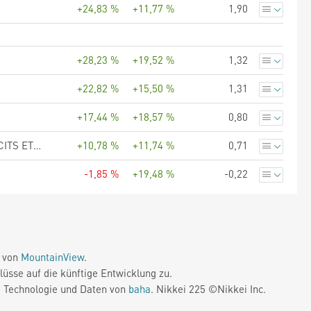
+24,83 %
+11,77 %
1,90
+28,23 %
+19,52 %
1,32
+22,82 %
+15,50 %
1,31
+17,44 %
+18,57 %
0,80
State Street SPDR S&P Emerging Markets Dividend Aristocrats UCITS ETF Dist
+10,78 %
+11,74 %
0,71
-1,85 %
+19,48 %
-0,22
e von
MountainView
.
üsse auf die künftige Entwicklung zu.
. Technologie und Daten von
baha
. Nikkei 225 ©Nikkei Inc.