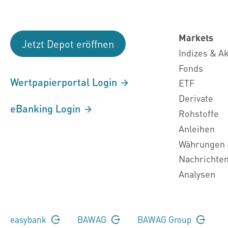
Markets
Jetzt Depot eröffnen
Indizes & A
Fonds
Wertpapierportal Login
ETF
Derivate
eBanking Login
Rohstoffe
Anleihen
Währungen 
Nachrichte
Analysen
easybank
BAWAG
BAWAG Group