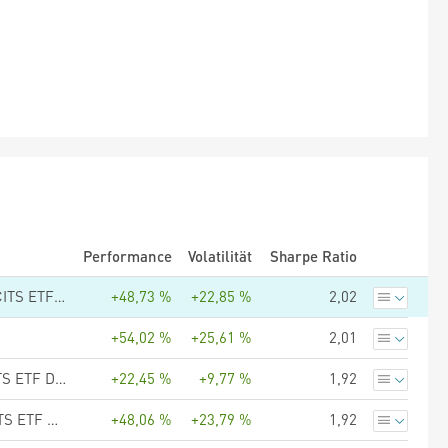
Performance
Volatilität
Sharpe Ratio
UBS (Lux) Fund Solutions - UBS MSCI EM Socially Responsible UCITS ETF USD dis
+48,73 %
+22,85 %
2,02
+54,02 %
+25,61 %
2,01
Invesco FTSE Emerging Markets High Dividend Low Volatility UCITS ETF Dist
+22,45 %
+9,77 %
1,92
BNP PARIBAS EASY II MSCI Emerging Markets ex-China PAB UCITS ETF USD Dist
+48,06 %
+23,79 %
1,92