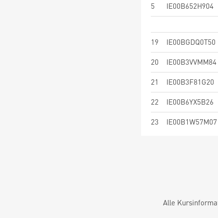
5
IE00B652H904
19
IE00BGDQ0T50
20
IE00B3VVMM84
21
IE00B3F81G20
22
IE00B6YX5B26
23
IE00B1W57M07
Alle Kursinforma