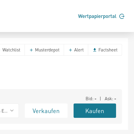
Wertpapierportal
Watchlist
Musterdepot
Alert
Factsheet
Bid:
-
| Ask:
-
Verkaufen
Kaufen
s Exchange