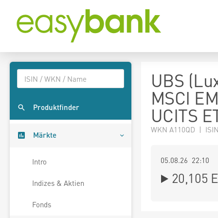
UBS (Lux
MSCI EM 
Produktfinder
UCITS E
WKN A110QD | ISI
Märkte
05.08.26 22:10
Intro
20,105
E
Indizes & Aktien
Fonds