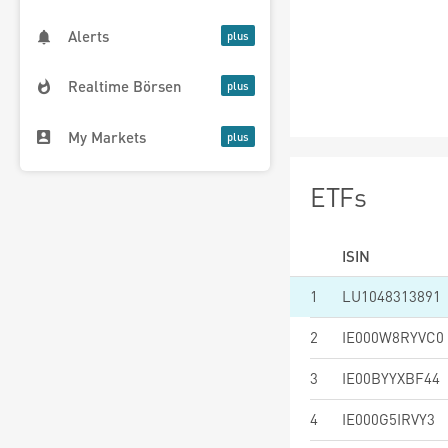
Alerts
Realtime Börsen
My Markets
ETFs
ISIN
1
LU1048313891
2
IE000W8RYVC0
3
IE00BYYXBF44
4
IE000G5IRVY3