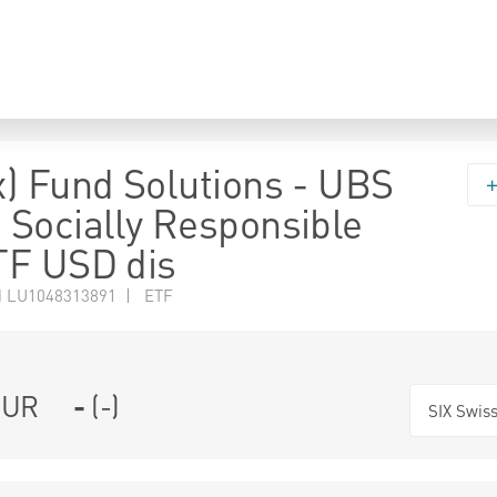
) Fund Solutions - UBS
Socially Responsible
TF USD dis
N LU1048313891 | ETF
UR
-
(
-
)
SIX Swis