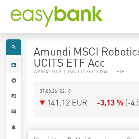
Amundi MSCI Robotic
UCITS ETF Acc
WKN A2JSC9 | ISIN LU1861132840 | ETF
07.08.26 22:10
141,12
EUR
-3,13 %
(
-4,