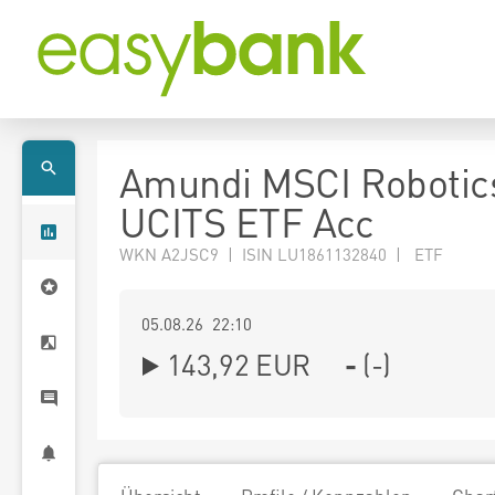
Amundi MSCI Robotic
UCITS ETF Acc
WKN A2JSC9 | ISIN LU1861132840 | ETF
05.08.26 22:10
143,92
EUR
-
(
-
)