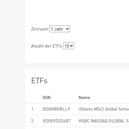
Zeitraum
Anzahl der ETFs
ETFs
ISIN
Name
1
IE000I8KRLL9
2
IE000YDZG487