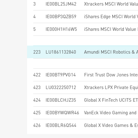
3
IE00BL25JM42
Xtrackers MSCI World Val
4
IE00BP3QZB59
5
IE000H1H16W5
223
LU1861132840
Amundi MSCI Robotics & A
422
IE00BT9PVG14
423
LU0322250712
Xtrackers LPX Private Eq
424
IE00BLCHJZ35
Global X FinTech UCITS E
425
IE00BYWQWR46
VanEck Video Gaming and
426
IE00BLR6Q544
Global X Video Games & 