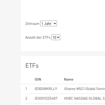
Zeitraum
Anzahl der ETFs
ETFs
ISIN
Name
1
IE000I8KRLL9
2
IE000YDZG487