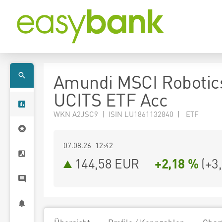
Amundi MSCI Robotic
UCITS ETF Acc
WKN A2JSC9 | ISIN LU1861132840 | ETF
07.08.26 12:42
144,58
EUR
+2,18 %
(
+3