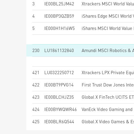
3
IE00BL25JM42
Xtrackers MSCI World Val
4
IE00BP3QZB59
5
IE000H1H16W5
230
LU1861132840
Amundi MSCI Robotics & A
421
LU0322250712
Xtrackers LPX Private Eq
422
IE00BT9PVG14
423
IE00BLCHJZ35
Global X FinTech UCITS E
424
IE00BYWQWR46
VanEck Video Gaming and
425
IE00BLR6Q544
Global X Video Games & 