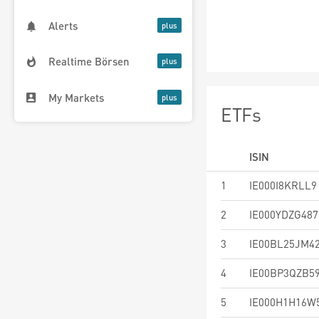
Alerts
Realtime Börsen
My Markets
ETFs
ISIN
1
IE000I8KRLL9
2
IE000YDZG487
3
IE00BL25JM4
4
IE00BP3QZB5
5
IE000H1H16W