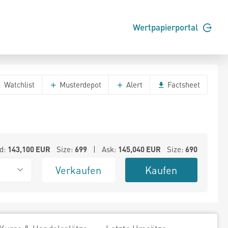
Wertpapierportal
Watchlist
Musterdepot
Alert
Factsheet
d:
143,100
EUR
Size:
699
| Ask:
145,040
EUR
Size:
690
Verkaufen
Kaufen