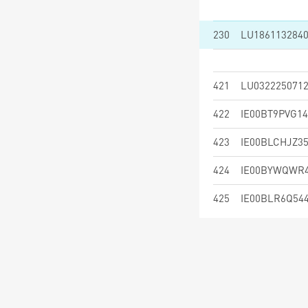
230
LU186113284
421
LU032225071
422
IE00BT9PVG14
423
IE00BLCHJZ3
424
IE00BYWQWR
425
IE00BLR6Q54