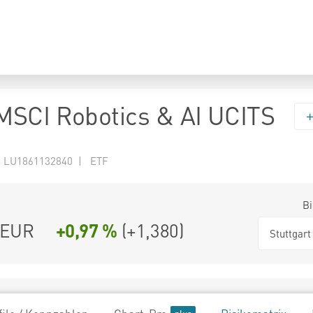
SCI Robotics & AI UCITS
N LU1861132840 | ETF
Bi
EUR
+0,97 %
(
+1,380
)
Stuttgart