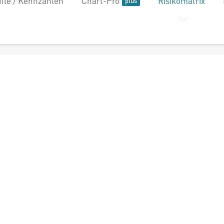
file / Kennzahlen
Chart-Pro
Risikomatrix