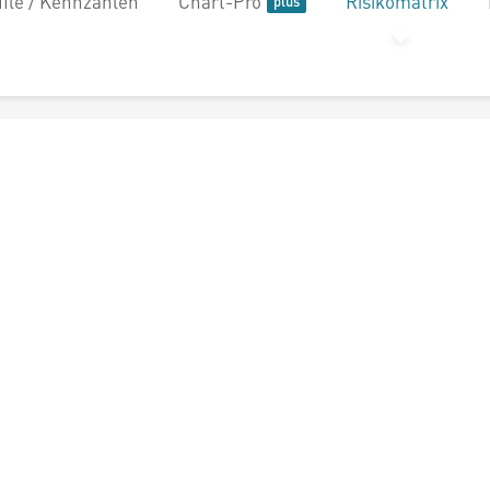
file / Kennzahlen
Chart-Pro
Risikomatrix