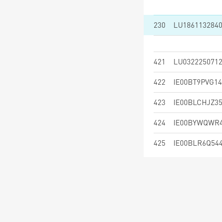
230
LU186113284
421
LU032225071
422
IE00BT9PVG14
423
IE00BLCHJZ3
424
IE00BYWQWR
425
IE00BLR6Q54