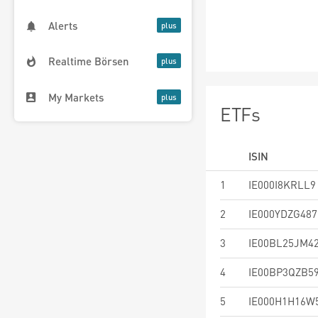
Alerts
Realtime Börsen
My Markets
ETFs
ISIN
1
IE000I8KRLL9
2
IE000YDZG487
3
IE00BL25JM4
4
IE00BP3QZB5
5
IE000H1H16W