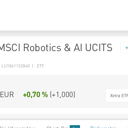
SCI Robotics & AI UCITS
N LU1861132840 | ETF
EUR
+0,70 %
(
+1,000
)
Xetra ET