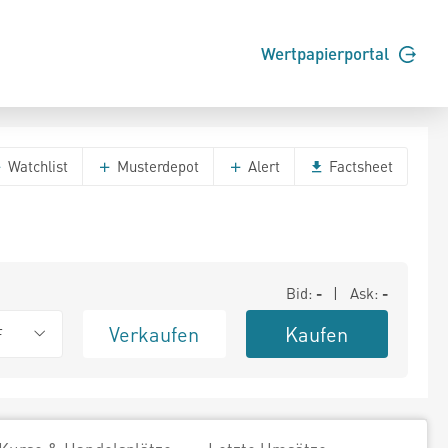
Wertpapierportal
Watchlist
Musterdepot
Alert
Factsheet
Bid:
-
| Ask:
-
Verkaufen
Kaufen
F