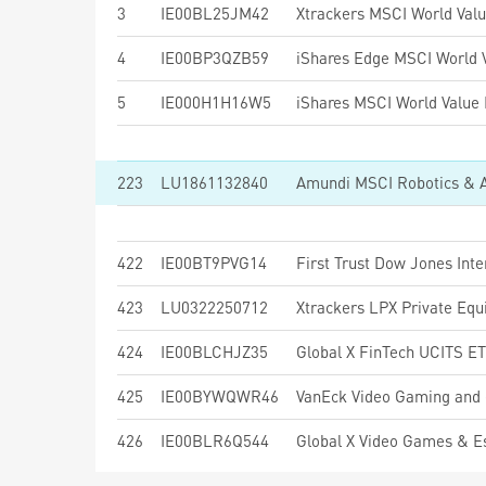
3
IE00BL25JM42
Xtrackers MSCI World Val
4
IE00BP3QZB59
5
IE000H1H16W5
223
LU1861132840
Amundi MSCI Robotics & A
422
IE00BT9PVG14
423
LU0322250712
Xtrackers LPX Private Eq
424
IE00BLCHJZ35
Global X FinTech UCITS E
425
IE00BYWQWR46
VanEck Video Gaming and
426
IE00BLR6Q544
Global X Video Games & 