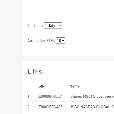
Zeitraum
Anzahl der ETFs
ETFs
ISIN
Name
1
IE000I8KRLL9
2
IE000YDZG487