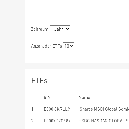
Zeitraum
Anzahl der ETFs
ETFs
ISIN
Name
1
IE000I8KRLL9
2
IE000YDZG487