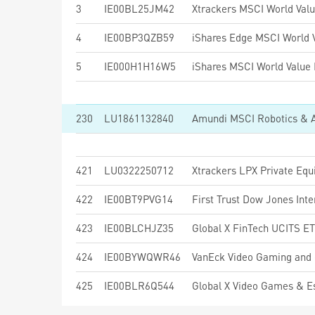
3
IE00BL25JM42
Xtrackers MSCI World Val
4
IE00BP3QZB59
5
IE000H1H16W5
230
LU1861132840
Amundi MSCI Robotics & A
421
LU0322250712
Xtrackers LPX Private Eq
422
IE00BT9PVG14
423
IE00BLCHJZ35
Global X FinTech UCITS E
424
IE00BYWQWR46
VanEck Video Gaming and
425
IE00BLR6Q544
Global X Video Games & 