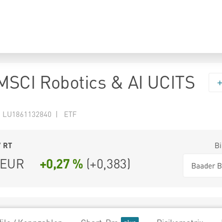
SCI Robotics & AI UCITS
N LU1861132840 | ETF
7
RT
Bi
EUR
+0,27 %
(
+0,383
)
Baader B