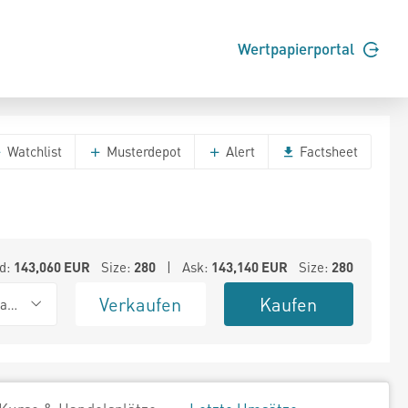
Wertpapierportal
Watchlist
Musterdepot
Alert
Factsheet
d:
143,060
EUR
Size:
280
| Ask:
143,140
EUR
Size:
280
Verkaufen
Kaufen
ank (Baadex)