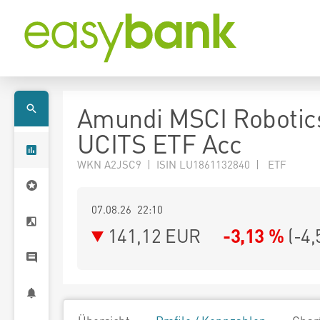
Amundi MSCI Robotic
UCITS ETF Acc
WKN A2JSC9 | ISIN LU1861132840 | ETF
07.08.26 22:10
141,12
EUR
-3,13 %
(
-4,