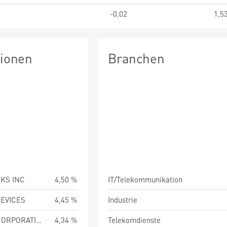
-0,02
1,5
tionen
Branchen
KS INC
4,50 %
IT/Telekommunikation
EVICES
4,45 %
Industrie
WESTERN DIGITAL CORPORATION
4,34 %
Telekomdienste