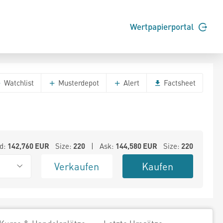
Wertpapierportal
Watchlist
Musterdepot
Alert
Factsheet
d:
142,760
EUR
Size:
220
| Ask:
144,580
EUR
Size:
220
Verkaufen
Kaufen