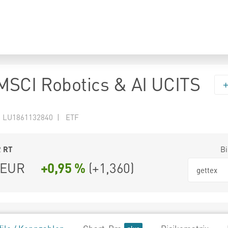
SCI Robotics & AI UCITS
N LU1861132840 | ETF
2
RT
Bi
EUR
+0,95 %
(
+1,360
)
gettex