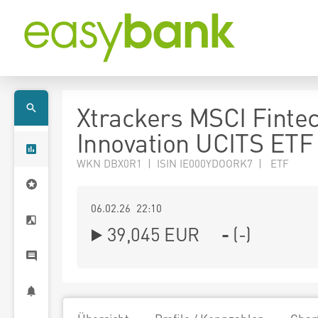
Xtrackers MSCI Finte
Innovation UCITS ETF
WKN DBX0R1 | ISIN IE000YDOORK7 | ETF
06.02.26 22:10
39,045
EUR
-
(
-
)