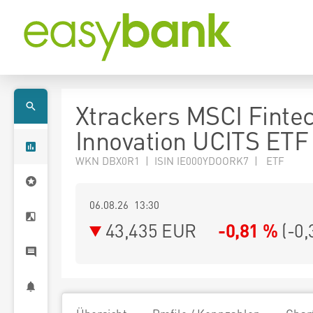
Xtrackers MSCI Finte
Innovation UCITS ETF
WKN DBX0R1 | ISIN IE000YDOORK7 | ETF
06.08.26 13:30
43,435
EUR
-0,81 %
(
-0,