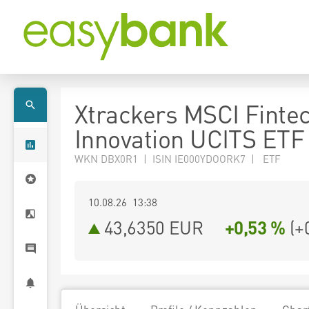
Xtrackers MSCI Finte
Innovation UCITS ETF
WKN DBX0R1 | ISIN IE000YDOORK7 | ETF
10.08.26 13:38
43,6350
EUR
+0,53 %
(
+