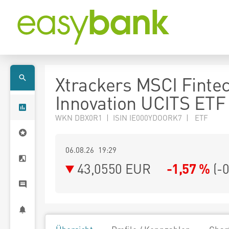
Xtrackers MSCI Finte
Innovation UCITS ETF
WKN DBX0R1 | ISIN IE000YDOORK7 | ETF
06.08.26 19:29
43,0550
EUR
-1,57 %
(
-