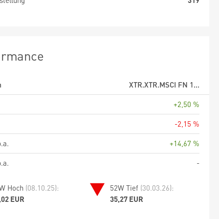
stellung
319
ormance
m
XTR.XTR.MSCI FN 1...
+2,50 %
-2,15 %
.a.
+14,67 %
.a.
-
W Hoch
(08.10.25):
52W Tief
(30.03.26):
,02 EUR
35,27 EUR