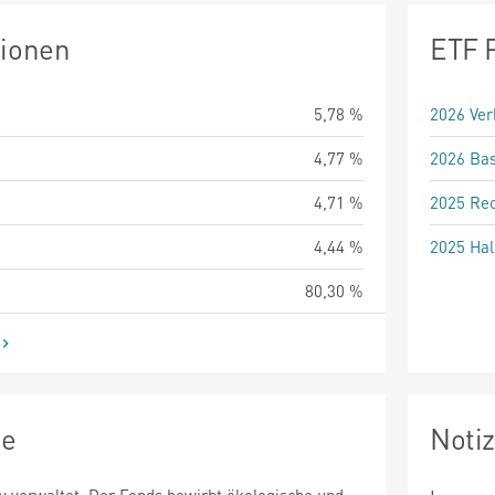
tionen
ETF 
5,78 %
2026 Ver
4,77 %
2026 Bas
4,71 %
2025 Rec
4,44 %
2025 Hal
80,30 %
ie
Noti
v verwaltet. Der Fonds bewirbt ökologische und