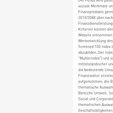
soziale Merkmale und
Finanzprodukts gemäß
2019/2088 über nach
Finanzdienstleistung
Kriterien können de
Website entnommen w
Wertentwicklung des
Screened 100 Index 
abzubilden. Der Inde
"Mutterindex") und s
mittelständischer un
die bedeutende Umsa
Finanzsektor erziel
aufgenommen, die Be
thematische Auswahlk
Bereiche Umwelt, So
Social und Corporate
thematischen Auswahl
Geschäftstätigkeite