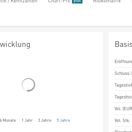
file / Kennzahlen
Chart-Pro
Risikomatrix
twicklung
Basi
Eröffnun
Schluss
Tagestie
Tagesho
Vol. (EUR
6 Monate
1 Jahr
3 Jahre
5 Jahre
Vol. Stk.