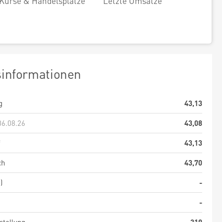
Kurse & Handelsplätze
Letzte Umsätze
sinformationen
g
43,13
06.08.26
43,08
f
43,13
ch
43,70
)
-
-