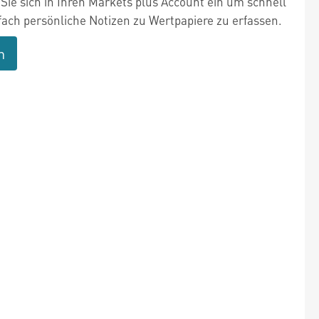
Sie sich in Ihren Markets plus Account ein um schnell
fach persönliche Notizen zu Wertpapiere zu erfassen.
n