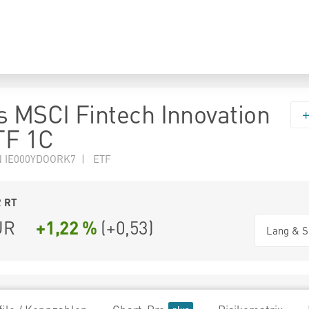
s MSCI Fintech Innovation
TF 1C
N IE000YDOORK7 | ETF
2
RT
UR
+1,22 %
(
+0,53
)
Lang & S