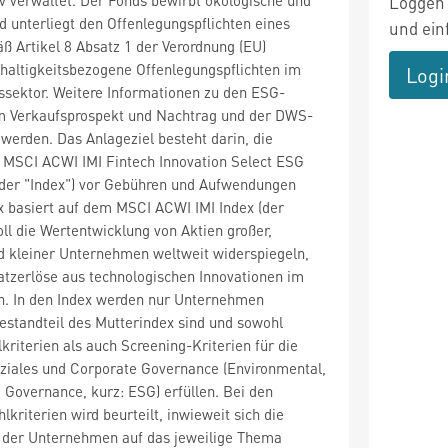
Loggen 
 unterliegt den Offenlegungspflichten eines
und ein
 Artikel 8 Absatz 1 der Verordnung (EU)
haltigkeitsbezogene Offenlegungspflichten im
Logi
ssektor. Weitere Informationen zu den ESG-
m Verkaufsprospekt und Nachtrag und der DWS-
erden. Das Anlageziel besteht darin, die
 MSCI ACWI IMI Fintech Innovation Select ESG
(der "Index") vor Gebühren und Aufwendungen
x basiert auf dem MSCI ACWI IMI Index (der
oll die Wertentwicklung von Aktien großer,
d kleiner Unternehmen weltweit widerspiegeln,
tzerlöse aus technologischen Innovationen im
en. In den Index werden nur Unternehmen
standteil des Mutterindex sind und sowohl
riterien als auch Screening-Kriterien für die
ziales und Corporate Governance (Environmental,
 Governance, kurz: ESG) erfüllen. Bei den
kriterien wird beurteilt, inwieweit sich die
n der Unternehmen auf das jeweilige Thema