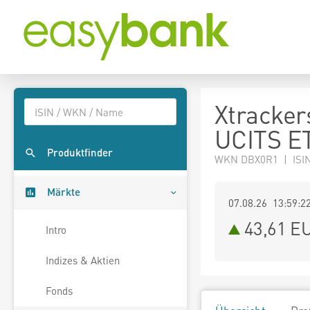
Xtracker
UCITS E
Produktfinder
WKN DBX0R1 | ISI
Märkte
07.08.26 13:59:2
43,61
E
Intro
Indizes & Aktien
Fonds