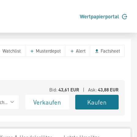
Wertpapierportal
Watchlist
Musterdepot
Alert
Factsheet
Bid:
43,61
EUR
| Ask:
43,88
EUR
Verkaufen
Kaufen
chwarz