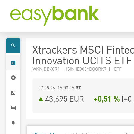
Xtrackers MSCI Finte
Innovation UCITS ETF
WKN DBX0R1 | ISIN IE000YDOORK7 | ETF
07.08.26 15:00:05
RT
43,695
EUR
+0,51 %
(
+0