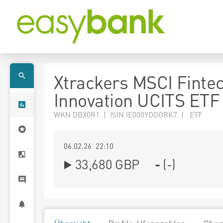
Xtrackers MSCI Finte
Innovation UCITS ETF
WKN DBX0R1 | ISIN IE000YDOORK7 | ETF
06.02.26 22:10
33,680
GBP
-
(
-
)