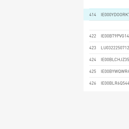
414
IE000YDOORK
422
IE00BT9PVG14
423
LU032225071
424
IE00BLCHJZ3
425
IE00BYWQWR
426
IE00BLR6Q54