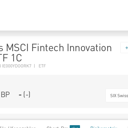
s MSCI Fintech Innovation
TF 1C
N IE000YDOORK7 | ETF
BP
-
(
-
)
SIX Swis