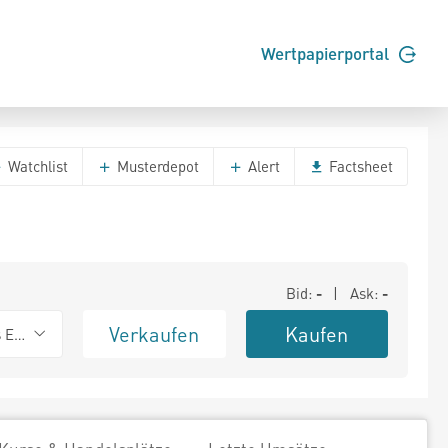
Wertpapierportal
Watchlist
Musterdepot
Alert
Factsheet
Bid:
-
| Ask:
-
Verkaufen
Kaufen
s Exchange