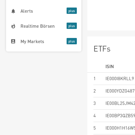
Alerts
Realtime Börsen
My Markets
ETFs
ISIN
1
IE000I8KRLL9
2
IE000YDZG487
3
IE00BL25JM4
4
IE00BP3QZB5
5
IE000H1H16W