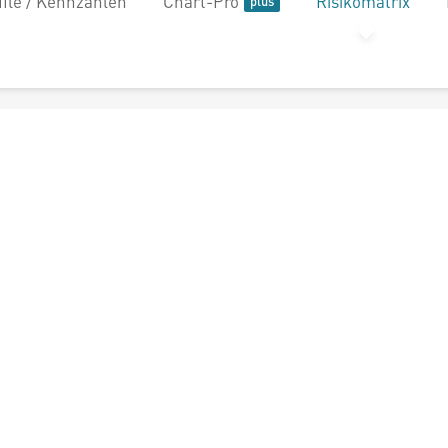
file / Kennzahlen
Chart-Pro
Risikomatrix