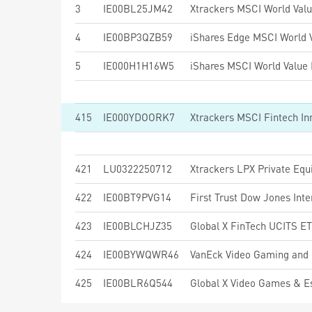
3
IE00BL25JM42
Xtrackers MSCI World Val
4
IE00BP3QZB59
5
IE000H1H16W5
415
IE000YDOORK7
Xtrackers MSCI Fintech I
421
LU0322250712
Xtrackers LPX Private Eq
422
IE00BT9PVG14
423
IE00BLCHJZ35
Global X FinTech UCITS E
424
IE00BYWQWR46
VanEck Video Gaming and
425
IE00BLR6Q544
Global X Video Games & 