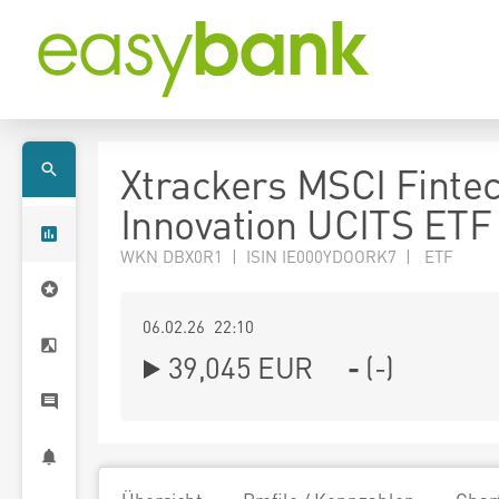
Xtrackers MSCI Finte
Innovation UCITS ETF
WKN DBX0R1 | ISIN IE000YDOORK7 | ETF
06.02.26 22:10
39,045
EUR
-
(
-
)