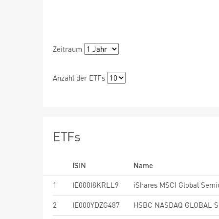
Zeitraum
Anzahl der ETFs
ETFs
ISIN
Name
1
IE000I8KRLL9
2
IE000YDZG487