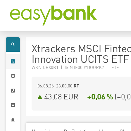
Xtrackers MSCI Finte
Innovation UCITS ETF
WKN DBX0R1 | ISIN IE000YDOORK7 | ETF
06.08.26 23:00:00
RT
43,08
EUR
+0,06 %
(
+0,