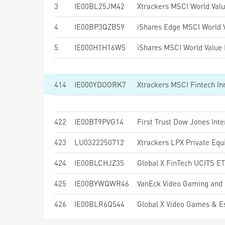
3
IE00BL25JM42
Xtrackers MSCI World Val
4
IE00BP3QZB59
5
IE000H1H16W5
414
IE000YDOORK7
Xtrackers MSCI Fintech I
422
IE00BT9PVG14
423
LU0322250712
Xtrackers LPX Private Eq
424
IE00BLCHJZ35
Global X FinTech UCITS E
425
IE00BYWQWR46
VanEck Video Gaming and
426
IE00BLR6Q544
Global X Video Games & 