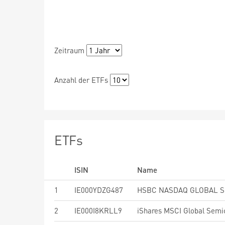
Zeitraum
Anzahl der ETFs
ETFs
ISIN
Name
1
IE000YDZG487
2
IE000I8KRLL9