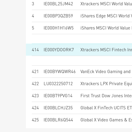
3
IE00BL25JM42
Xtrackers MSCI World Val
4
IE00BP3QZB59
5
IE000H1H16W5
414
IE000YDOORK7
Xtrackers MSCI Fintech I
421
IE00BYWQWR46
VanEck Video Gaming and
422
LU0322250712
Xtrackers LPX Private Eq
423
IE00BT9PVG14
424
IE00BLCHJZ35
Global X FinTech UCITS E
425
IE00BLR6Q544
Global X Video Games & 