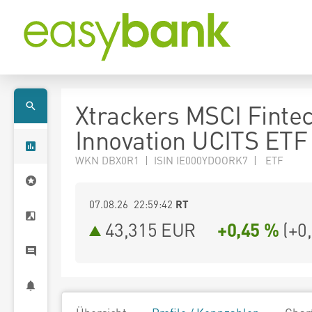
Xtrackers MSCI Finte
Innovation UCITS ETF
WKN DBX0R1 | ISIN IE000YDOORK7 | ETF
07.08.26 22:59:42
RT
43,315
EUR
+0,45 %
(
+0