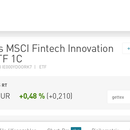
s MSCI Fintech Innovation
TF 1C
N IE000YDOORK7 | ETF
5
RT
UR
+0,48 %
(
+0,210
)
gettex