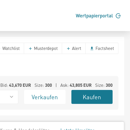
Wertpapierportal
Watchlist
Musterdepot
Alert
Factsheet
Bid:
43,670
EUR
Size:
300
| Ask:
43,805
EUR
Size:
300
Verkaufen
Kaufen