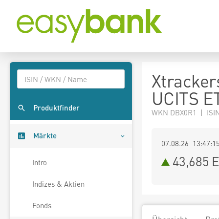
Xtracker
UCITS E
Produktfinder
WKN DBX0R1 | ISI
Märkte
07.08.26 13:47:1
43,685
E
Intro
Indizes & Aktien
Fonds