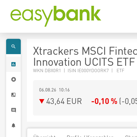
Xtrackers MSCI Finte
Innovation UCITS ETF
WKN DBX0R1 | ISIN IE000YDOORK7 | ETF
06.08.26 10:16
43,64
EUR
-0,10 %
(
-0,0