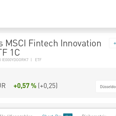
s MSCI Fintech Innovation
TF 1C
N IE000YDOORK7 | ETF
UR
+0,57 %
(
+0,25
)
Düsseldo