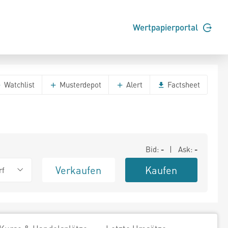
Wertpapierportal
Watchlist
Musterdepot
Alert
Factsheet
Bid:
-
| Ask:
-
Verkaufen
Kaufen
rf