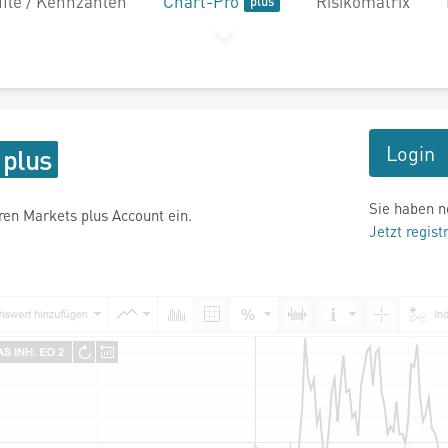
file / Kennzahlen
Chart-Pro
Risikomatrix
Login
Sie haben n
hren Markets plus Account ein.
Jetzt regist