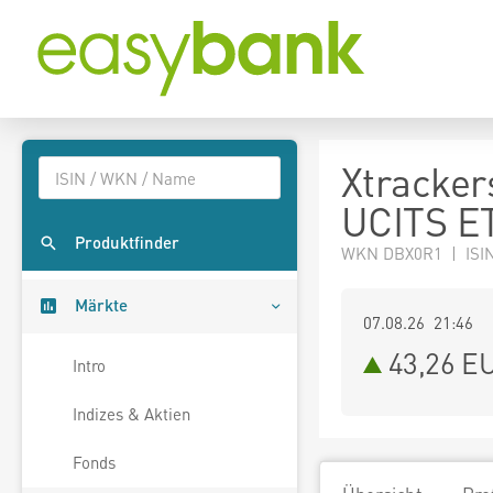
Xtracker
UCITS E
Produktfinder
WKN DBX0R1 | ISI
Märkte
07.08.26 21:46
43,26
E
Intro
Indizes & Aktien
Fonds