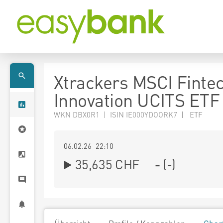
Xtrackers MSCI Finte
Innovation UCITS ETF
WKN DBX0R1 | ISIN IE000YDOORK7 | ETF
06.02.26 22:10
35,635
CHF
-
(
-
)