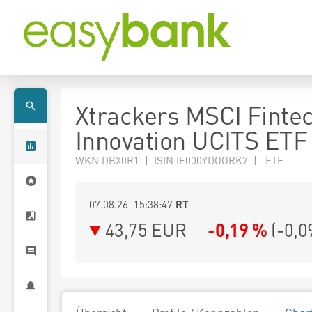
Xtrackers MSCI Finte
Innovation UCITS ETF
WKN DBX0R1 | ISIN IE000YDOORK7 | ETF
07.08.26 15:38:47
RT
43,75
EUR
-0,19 %
(
-0,0