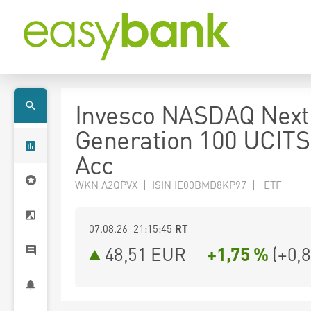
Invesco NASDAQ Next
Generation 100 UCIT
Acc
WKN A2QPVX | ISIN IE00BMD8KP97 | ETF
07.08.26 21:15:45
RT
48,51
EUR
+1,75 %
(
+0,