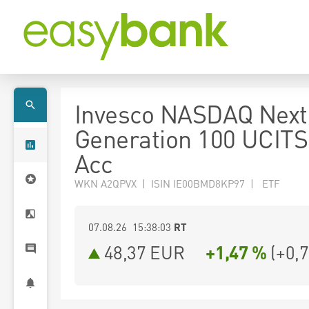
Invesco NASDAQ Next
Generation 100 UCIT
Acc
WKN A2QPVX | ISIN IE00BMD8KP97 | ETF
07.08.26 15:38:03
RT
48,37
EUR
+1,47 %
(
+0,