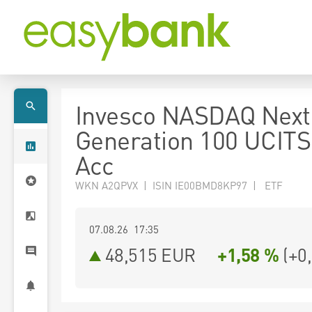
Invesco NASDAQ Next
Generation 100 UCIT
Acc
WKN A2QPVX | ISIN IE00BMD8KP97 | ETF
07.08.26 17:35
48,515
EUR
+1,58 %
(
+0