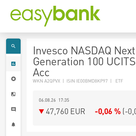
Invesco NASDAQ Next
Generation 100 UCIT
Acc
WKN A2QPVX | ISIN IE00BMD8KP97 | ETF
06.08.26 17:35
47,760
EUR
-0,06 %
(
-0,