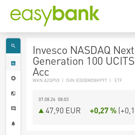
Invesco NASDAQ Next
Generation 100 UCIT
Acc
WKN A2QPVX | ISIN IE00BMD8KP97 | ETF
07.08.26 08:03
47,90
EUR
+0,27 %
(
+0,