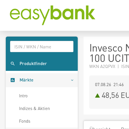
Invesco 
100 UCI
Produktfinder
WKN A2QPVX | ISI
Märkte
07.08.26 21:46
48,56
E
Intro
Indizes & Aktien
Fonds