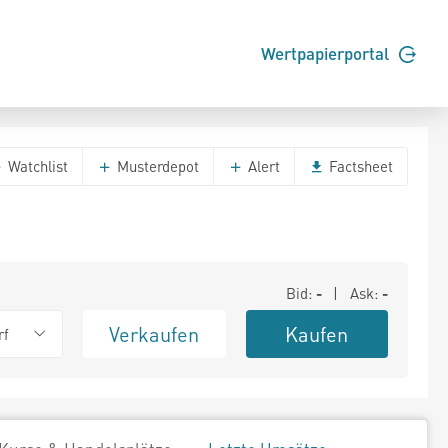
Wertpapierportal
Watchlist
Musterdepot
Alert
Factsheet
Bid:
-
| Ask:
-
Verkaufen
Kaufen
rf