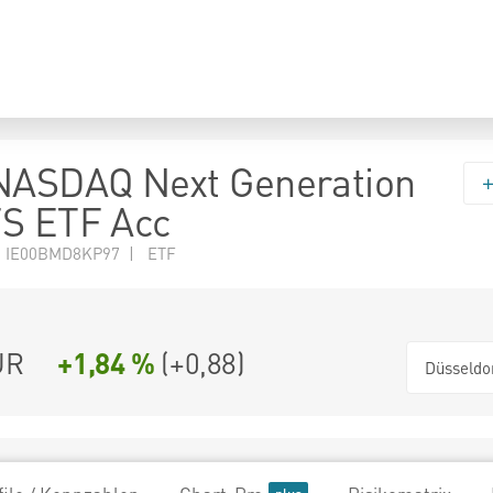
NASDAQ Next Generation
TS ETF Acc
N IE00BMD8KP97 | ETF
UR
+1,84 %
(
+0,88
)
Düsseldo