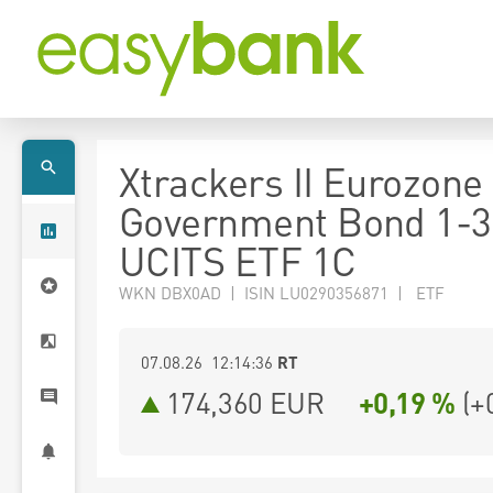
Xtrackers II Eurozone
Government Bond 1-3
UCITS ETF 1C
WKN DBX0AD | ISIN LU0290356871 | ETF
07.08.26 12:14:36
RT
174,360
EUR
+0,19 %
(
+