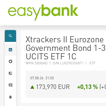
Xtrackers II Eurozone
Government Bond 1-3
UCITS ETF 1C
WKN DBX0AD | ISIN LU0290356871 | ETF
07.08.26 21:55
173,970
EUR
+0,13 %
(
+