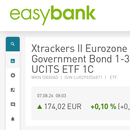
Xtrackers II Eurozone
Government Bond 1-3
UCITS ETF 1C
WKN DBX0AD | ISIN LU0290356871 | ETF
07.08.26 08:03
174,02
EUR
+0,10 %
(
+0