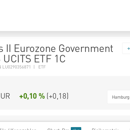
s II Eurozone Government
3 UCITS ETF 1C
N LU0290356871 | ETF
UR
+0,10 %
(
+0,18
)
Hamburg