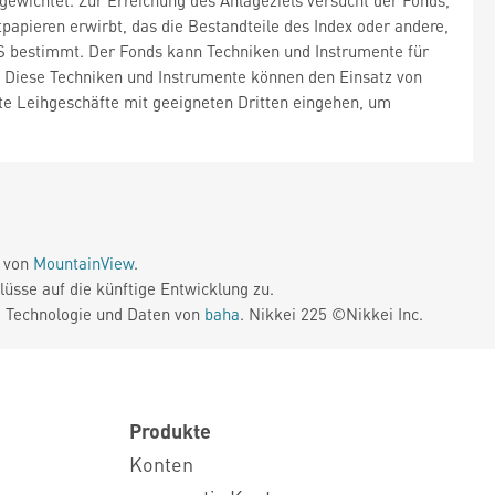
ewichtet. Zur Erreichung des Anlageziels versucht der Fonds,
apieren erwirbt, das die Bestandteile des Index oder andere,
S bestimmt. Der Fonds kann Techniken und Instrumente für
 Diese Techniken und Instrumente können den Einsatz von
te Leihgeschäfte mit geeigneten Dritten eingehen, um
e von
MountainView
.
üsse auf die künftige Entwicklung zu.
. Technologie und Daten von
baha
. Nikkei 225 ©Nikkei Inc.
Produkte
Konten