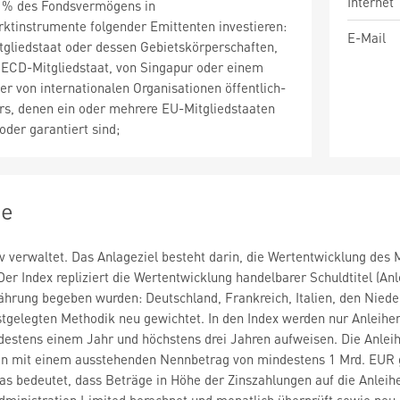
Internet
 % des Fondsvermögens in
ktinstrumente folgender Emittenten investieren:
E-Mail
tgliedstaat oder dessen Gebietskörperschaften,
ECD-Mitgliedstaat, von Singapur oder einem
er von internationalen Organisationen öffentlich-
rs, denen ein oder mehrere EU-Mitgliedstaaten
der garantiert sind;
ie
v verwaltet. Das Anlageziel besteht darin, die Wertentwicklung des
Der Index repliziert die Wertentwicklung handelbarer Schuldtitel (An
währung begeben wurden: Deutschland, Frankreich, Italien, den Nie
estgelegten Methodik neu gewichtet. In den Index werden nur Anlei
destens einem Jahr und höchstens drei Jahren aufweisen. Die Anleih
n mit einem ausstehenden Nennbetrag von mindestens 1 Mrd. EUR ge
as bedeutet, dass Beträge in Höhe der Zinszahlungen auf die Anleih