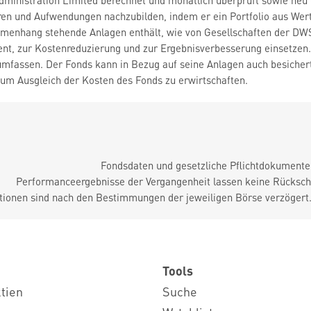
inistration Limited berechnet und monatlich überprüft sowie neu g
en und Aufwendungen nachzubilden, indem er ein Portfolio aus Wertp
mmenhang stehende Anlagen enthält, wie von Gesellschaften der DW
t, zur Kostenreduzierung und zur Ergebnisverbesserung einsetzen.
umfassen. Der Fonds kann in Bezug auf seine Anlagen auch besicher
zum Ausgleich der Kosten des Fonds zu erwirtschaften.
Fondsdaten und gesetzliche Pflichtdokument
Performanceergebnisse der Vergangenheit lassen keine Rückschl
tionen sind nach den Bestimmungen der jeweiligen Börse verzögert
Tools
ktien
Suche