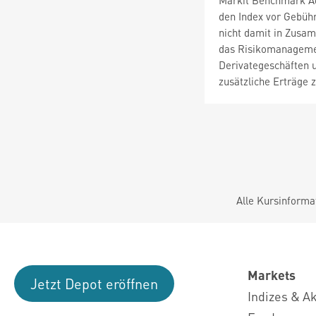
Markit Benchmark Adm
den Index vor Gebühr
nicht damit in Zusa
das Risikomanagemen
Derivategeschäften 
zusätzliche Erträge 
Alle Kursinforma
Markets
Jetzt Depot eröffnen
Indizes & A