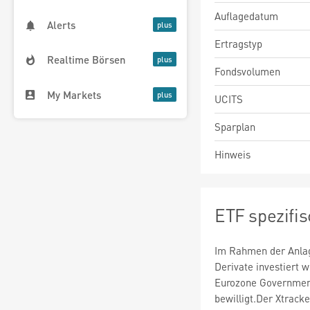
Auflagedatum
Alerts
Ertragstyp
Realtime Börsen
Fondsvolumen
My Markets
UCITS
Sparplan
Hinweis
ETF spezifi
Im Rahmen der Anlag
Derivate investiert 
Eurozone Governmen
bewilligt.Der Xtrac