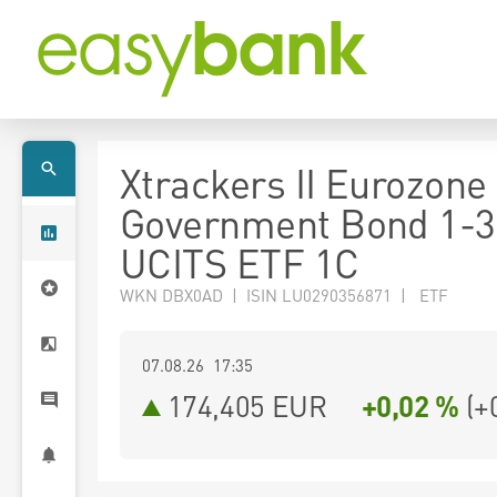
Xtrackers II Eurozone
Government Bond 1-3
UCITS ETF 1C
WKN DBX0AD | ISIN LU0290356871 | ETF
07.08.26 17:35
174,405
EUR
+0,02 %
(
+