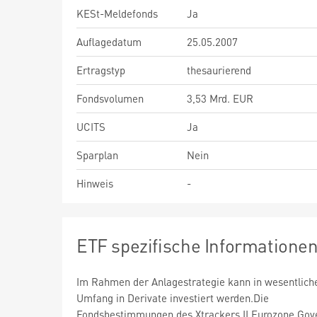
KESt-Meldefonds
Ja
Auflagedatum
25.05.2007
Ertragstyp
thesaurierend
Fondsvolumen
3,53 Mrd. EUR
UCITS
Ja
Sparplan
Nein
Hinweis
-
ETF spezifische Informatione
Im Rahmen der Anlagestrategie kann in wesentlic
Umfang in Derivate investiert werden.Die
Fondsbestimmungen des Xtrackers II Eurozone Go