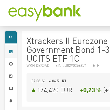
Xtrackers II Eurozone
Government Bond 1-3
UCITS ETF 1C
WKN DBX0AD | ISIN LU0290356871 | ETF
07.08.26 16:04:51
RT
174,420
EUR
+0,23 %
(
+