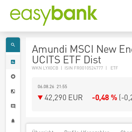
Amundi MSCI New En
UCITS ETF Dist
WKN LYX0CB | ISIN FR0010524777 | ETF
06.08.26 21:55
42,290
EUR
-0,48 %
(
-0,