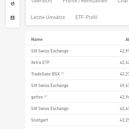
Übersicht
Profile / Kennzahlen
Char
Letzte Umsätze
ETF-Profil
Name
A
SIX Swiss Exchange
42,9
Xetra ETF
42,6
TradeGate BSX
42,2
SIX Swiss Exchange
49,6
gettex
42,9
SIX Swiss Exchange
42,6
Stuttgart
42,2